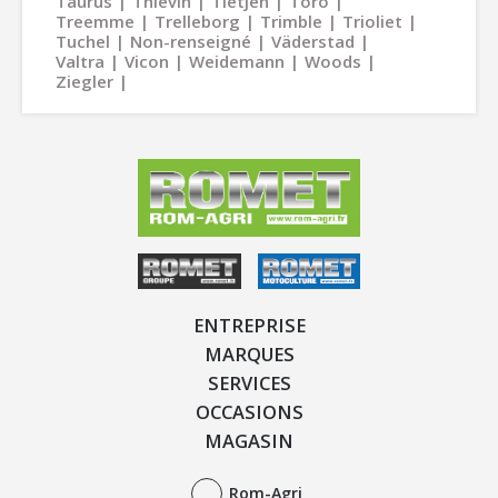
Taurus
Thievin
Tietjen
Toro
Treemme
Trelleborg
Trimble
Trioliet
Tuchel
Non-renseigné
Väderstad
Valtra
Vicon
Weidemann
Woods
Ziegler
ENTREPRISE
MARQUES
SERVICES
OCCASIONS
MAGASIN
Rom-Agri