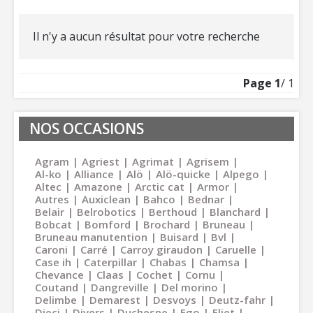
Il n'y a aucun résultat pour votre recherche
Page
1
/ 1
NOS OCCASIONS
Agram
Agriest
Agrimat
Agrisem
Al-ko
Alliance
Alö
Alö-quicke
Alpego
Altec
Amazone
Arctic cat
Armor
Autres
Auxiclean
Bahco
Bednar
Belair
Belrobotics
Berthoud
Blanchard
Bobcat
Bomford
Brochard
Bruneau
Bruneau manutention
Buisard
Bvl
Caroni
Carré
Carroy giraudon
Caruelle
Case ih
Caterpillar
Chabas
Chamsa
Chevance
Claas
Cochet
Cornu
Coutand
Dangreville
Del morino
Delimbe
Demarest
Desvoys
Deutz-fahr
Dieci
Divers
Duchesne
Ego
Eliet