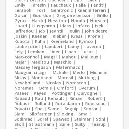
Emily
Faresin
Faucheux
Fella
Fendt
Feraboli
Fort
Genitronic
Gianni ferrari
Goizin
Gourdon
Gregoire besson
Grillo
Gyrax
Hardi
Hesston
Honda
Horsch
Huard
Husqvarna
Idass
Infaco
Iseki
Jaffredou
Jcb
Jeantil
Jeulin
John deere
Joskin
Keenan
Kleber
Kress
Krone
Kubota
Kuhn
Kverneland
Kymco
Labbe rotiel
Lambert
Lamy
Laverda
Lely
Lemken
Lider
Lipco
Lucas
Mac-connel
Magsi
Mahot
Mailleux
Majar
Manitou
Maschio
Massey ferguson
Matermacc
Mauguin citagri
Mchale
Merlo
Michelin
Mitas
Monosem
Moresil
Müthing
New holland
Nicolas
Nordsten
Noremat
Ocmis
Omfort
Överum
Pateer
Payen
Pöttinger
Quivogne
Rabaud
Rau
Renault
Riman
Robert
Robust
Rolland
Rota dairon
Rousseau
Rovatti
Sae
Same
Seguip
Sentar
Siam
Silofarmer
Siloking
Sma
Sodimac
Sorel
Spawex
Steimer
Stihl
Stoll
Strautmann
Suire
Sulky
Taarup