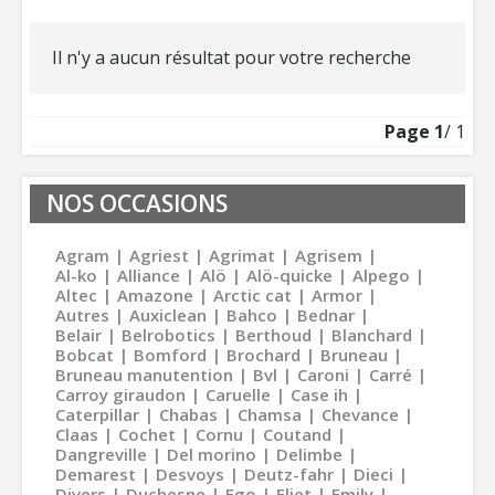
Il n'y a aucun résultat pour votre recherche
Page
1
/ 1
NOS OCCASIONS
Agram
Agriest
Agrimat
Agrisem
Al-ko
Alliance
Alö
Alö-quicke
Alpego
Altec
Amazone
Arctic cat
Armor
Autres
Auxiclean
Bahco
Bednar
Belair
Belrobotics
Berthoud
Blanchard
Bobcat
Bomford
Brochard
Bruneau
Bruneau manutention
Bvl
Caroni
Carré
Carroy giraudon
Caruelle
Case ih
Caterpillar
Chabas
Chamsa
Chevance
Claas
Cochet
Cornu
Coutand
Dangreville
Del morino
Delimbe
Demarest
Desvoys
Deutz-fahr
Dieci
Divers
Duchesne
Ego
Eliet
Emily