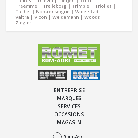
Taurus
Thievin
Tietjen
Toro
Treemme
Trelleborg
Trimble
Trioliet
Tuchel
Non-renseigné
Väderstad
Valtra
Vicon
Weidemann
Woods
Ziegler
ENTREPRISE
MARQUES
SERVICES
OCCASIONS
MAGASIN
Rom-Agri