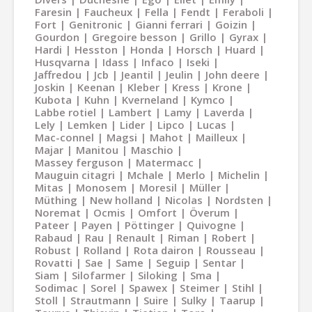
Faresin
Faucheux
Fella
Fendt
Feraboli
Fort
Genitronic
Gianni ferrari
Goizin
Gourdon
Gregoire besson
Grillo
Gyrax
Hardi
Hesston
Honda
Horsch
Huard
Husqvarna
Idass
Infaco
Iseki
Jaffredou
Jcb
Jeantil
Jeulin
John deere
Joskin
Keenan
Kleber
Kress
Krone
Kubota
Kuhn
Kverneland
Kymco
Labbe rotiel
Lambert
Lamy
Laverda
Lely
Lemken
Lider
Lipco
Lucas
Mac-connel
Magsi
Mahot
Mailleux
Majar
Manitou
Maschio
Massey ferguson
Matermacc
Mauguin citagri
Mchale
Merlo
Michelin
Mitas
Monosem
Moresil
Müller
Müthing
New holland
Nicolas
Nordsten
Noremat
Ocmis
Omfort
Överum
Pateer
Payen
Pöttinger
Quivogne
Rabaud
Rau
Renault
Riman
Robert
Robust
Rolland
Rota dairon
Rousseau
Rovatti
Sae
Same
Seguip
Sentar
Siam
Silofarmer
Siloking
Sma
Sodimac
Sorel
Spawex
Steimer
Stihl
Stoll
Strautmann
Suire
Sulky
Taarup