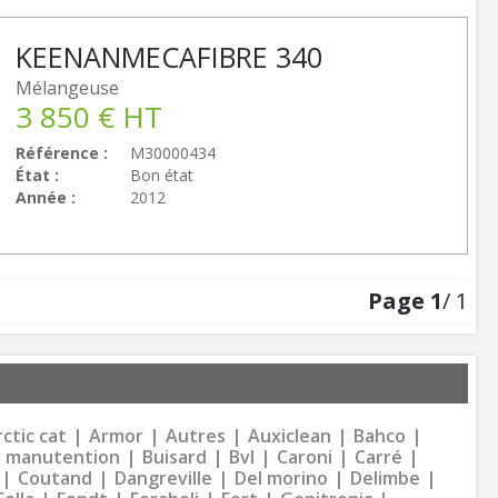
KEENAN
MECAFIBRE 340
Mélangeuse
3 850
€
HT
Référence
M30000434
État
Bon état
Année
2012
Page
1
/ 1
ctic cat
Armor
Autres
Auxiclean
Bahco
 manutention
Buisard
Bvl
Caroni
Carré
Coutand
Dangreville
Del morino
Delimbe