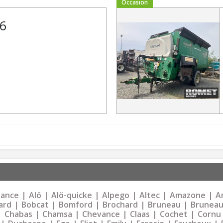
Occasion
6
liance
Alö
Alö-quicke
Alpego
Altec
Amazone
Ar
ard
Bobcat
Bomford
Brochard
Bruneau
Bruneau
Chabas
Chamsa
Chevance
Claas
Cochet
Cornu