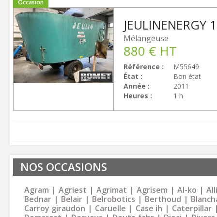
Occasion
JEULIN
ENERGY 1
Mélangeuse
880
€
HT
Référence
M55649
État
Bon état
Année
2011
Heures
1 h
NOS OCCASIONS
Agram
Agriest
Agrimat
Agrisem
Al-ko
Al
Bednar
Belair
Belrobotics
Berthoud
Blanch
Carroy giraudon
Caruelle
Case ih
Caterpillar