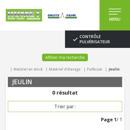
MENU
CONTRÔLE
PULVÉRISATEUR
Affiner ma recherche
Matériel en stock
Matériel d'élevage
Pailleuse
Jeulin
JEULIN
0
résultat
Trier par :
Page
1
/ 1