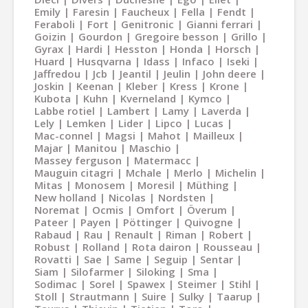
Emily
Faresin
Faucheux
Fella
Fendt
Feraboli
Fort
Genitronic
Gianni ferrari
Goizin
Gourdon
Gregoire besson
Grillo
Gyrax
Hardi
Hesston
Honda
Horsch
Huard
Husqvarna
Idass
Infaco
Iseki
Jaffredou
Jcb
Jeantil
Jeulin
John deere
Joskin
Keenan
Kleber
Kress
Krone
Kubota
Kuhn
Kverneland
Kymco
Labbe rotiel
Lambert
Lamy
Laverda
Lely
Lemken
Lider
Lipco
Lucas
Mac-connel
Magsi
Mahot
Mailleux
Majar
Manitou
Maschio
Massey ferguson
Matermacc
Mauguin citagri
Mchale
Merlo
Michelin
Mitas
Monosem
Moresil
Müthing
New holland
Nicolas
Nordsten
Noremat
Ocmis
Omfort
Överum
Pateer
Payen
Pöttinger
Quivogne
Rabaud
Rau
Renault
Riman
Robert
Robust
Rolland
Rota dairon
Rousseau
Rovatti
Sae
Same
Seguip
Sentar
Siam
Silofarmer
Siloking
Sma
Sodimac
Sorel
Spawex
Steimer
Stihl
Stoll
Strautmann
Suire
Sulky
Taarup