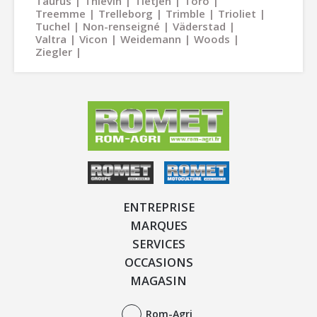
Taurus
Thievin
Tietjen
Toro
Treemme
Trelleborg
Trimble
Trioliet
Tuchel
Non-renseigné
Väderstad
Valtra
Vicon
Weidemann
Woods
Ziegler
ENTREPRISE
MARQUES
SERVICES
OCCASIONS
MAGASIN
Rom-Agri