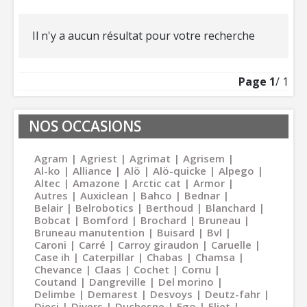
Il n'y a aucun résultat pour votre recherche
Page
1
/ 1
NOS OCCASIONS
Agram
Agriest
Agrimat
Agrisem
Al-ko
Alliance
Alö
Alö-quicke
Alpego
Altec
Amazone
Arctic cat
Armor
Autres
Auxiclean
Bahco
Bednar
Belair
Belrobotics
Berthoud
Blanchard
Bobcat
Bomford
Brochard
Bruneau
Bruneau manutention
Buisard
Bvl
Caroni
Carré
Carroy giraudon
Caruelle
Case ih
Caterpillar
Chabas
Chamsa
Chevance
Claas
Cochet
Cornu
Coutand
Dangreville
Del morino
Delimbe
Demarest
Desvoys
Deutz-fahr
Dieci
Divers
Duchesne
Ego
Eliet