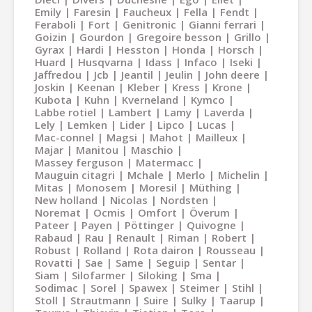
Emily
Faresin
Faucheux
Fella
Fendt
Feraboli
Fort
Genitronic
Gianni ferrari
Goizin
Gourdon
Gregoire besson
Grillo
Gyrax
Hardi
Hesston
Honda
Horsch
Huard
Husqvarna
Idass
Infaco
Iseki
Jaffredou
Jcb
Jeantil
Jeulin
John deere
Joskin
Keenan
Kleber
Kress
Krone
Kubota
Kuhn
Kverneland
Kymco
Labbe rotiel
Lambert
Lamy
Laverda
Lely
Lemken
Lider
Lipco
Lucas
Mac-connel
Magsi
Mahot
Mailleux
Majar
Manitou
Maschio
Massey ferguson
Matermacc
Mauguin citagri
Mchale
Merlo
Michelin
Mitas
Monosem
Moresil
Müthing
New holland
Nicolas
Nordsten
Noremat
Ocmis
Omfort
Överum
Pateer
Payen
Pöttinger
Quivogne
Rabaud
Rau
Renault
Riman
Robert
Robust
Rolland
Rota dairon
Rousseau
Rovatti
Sae
Same
Seguip
Sentar
Siam
Silofarmer
Siloking
Sma
Sodimac
Sorel
Spawex
Steimer
Stihl
Stoll
Strautmann
Suire
Sulky
Taarup