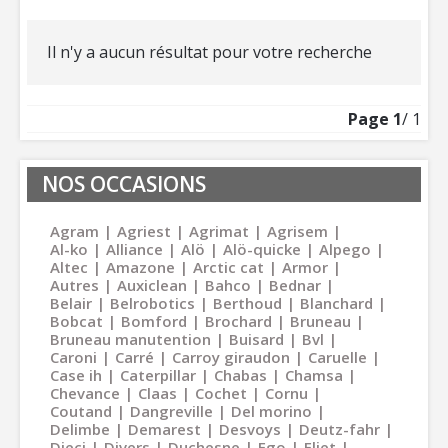
Il n'y a aucun résultat pour votre recherche
Page
1
/ 1
NOS OCCASIONS
Agram
Agriest
Agrimat
Agrisem
Al-ko
Alliance
Alö
Alö-quicke
Alpego
Altec
Amazone
Arctic cat
Armor
Autres
Auxiclean
Bahco
Bednar
Belair
Belrobotics
Berthoud
Blanchard
Bobcat
Bomford
Brochard
Bruneau
Bruneau manutention
Buisard
Bvl
Caroni
Carré
Carroy giraudon
Caruelle
Case ih
Caterpillar
Chabas
Chamsa
Chevance
Claas
Cochet
Cornu
Coutand
Dangreville
Del morino
Delimbe
Demarest
Desvoys
Deutz-fahr
Dieci
Divers
Duchesne
Ego
Eliet