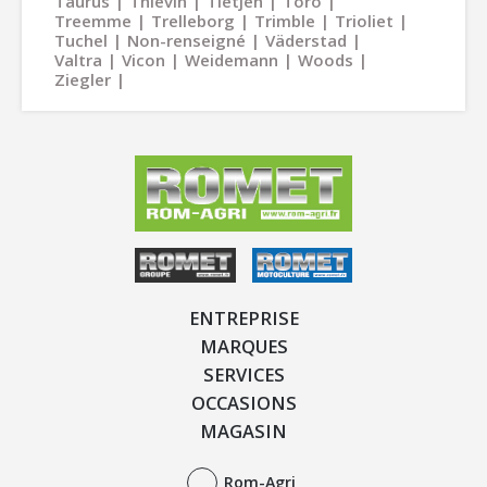
Taurus
Thievin
Tietjen
Toro
Treemme
Trelleborg
Trimble
Trioliet
Tuchel
Non-renseigné
Väderstad
Valtra
Vicon
Weidemann
Woods
Ziegler
ENTREPRISE
MARQUES
SERVICES
OCCASIONS
MAGASIN
Rom-Agri