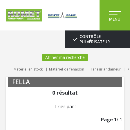
MENU
CONTRÔLE
PULVÉRISATEUR
Affiner ma recherche
Matériel en stock
Matériel de fenaison
Faneur andaineur
F
FELLA
0
résultat
Trier par :
Page
1
/ 1