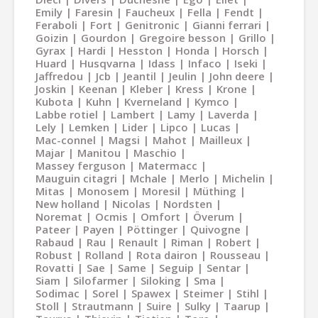
Emily
Faresin
Faucheux
Fella
Fendt
Feraboli
Fort
Genitronic
Gianni ferrari
Goizin
Gourdon
Gregoire besson
Grillo
Gyrax
Hardi
Hesston
Honda
Horsch
Huard
Husqvarna
Idass
Infaco
Iseki
Jaffredou
Jcb
Jeantil
Jeulin
John deere
Joskin
Keenan
Kleber
Kress
Krone
Kubota
Kuhn
Kverneland
Kymco
Labbe rotiel
Lambert
Lamy
Laverda
Lely
Lemken
Lider
Lipco
Lucas
Mac-connel
Magsi
Mahot
Mailleux
Majar
Manitou
Maschio
Massey ferguson
Matermacc
Mauguin citagri
Mchale
Merlo
Michelin
Mitas
Monosem
Moresil
Müthing
New holland
Nicolas
Nordsten
Noremat
Ocmis
Omfort
Överum
Pateer
Payen
Pöttinger
Quivogne
Rabaud
Rau
Renault
Riman
Robert
Robust
Rolland
Rota dairon
Rousseau
Rovatti
Sae
Same
Seguip
Sentar
Siam
Silofarmer
Siloking
Sma
Sodimac
Sorel
Spawex
Steimer
Stihl
Stoll
Strautmann
Suire
Sulky
Taarup