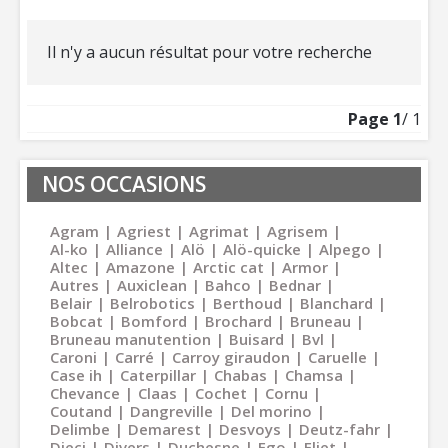
Il n'y a aucun résultat pour votre recherche
Page
1
/ 1
NOS OCCASIONS
Agram
Agriest
Agrimat
Agrisem
Al-ko
Alliance
Alö
Alö-quicke
Alpego
Altec
Amazone
Arctic cat
Armor
Autres
Auxiclean
Bahco
Bednar
Belair
Belrobotics
Berthoud
Blanchard
Bobcat
Bomford
Brochard
Bruneau
Bruneau manutention
Buisard
Bvl
Caroni
Carré
Carroy giraudon
Caruelle
Case ih
Caterpillar
Chabas
Chamsa
Chevance
Claas
Cochet
Cornu
Coutand
Dangreville
Del morino
Delimbe
Demarest
Desvoys
Deutz-fahr
Dieci
Divers
Duchesne
Ego
Eliet