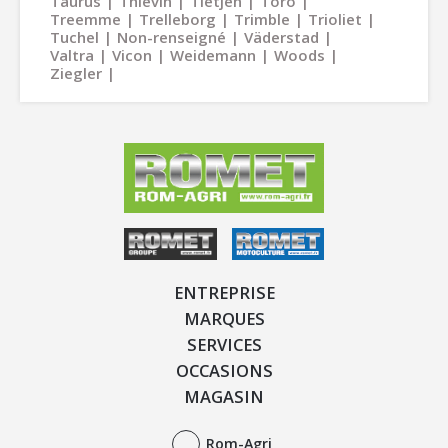
Taurus
Thievin
Tietjen
Toro
Treemme
Trelleborg
Trimble
Trioliet
Tuchel
Non-renseigné
Väderstad
Valtra
Vicon
Weidemann
Woods
Ziegler
ENTREPRISE
MARQUES
SERVICES
OCCASIONS
MAGASIN
Rom-Agri