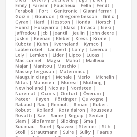
Emily
Faresin
Faucheux
Fella
Fendt
Feraboli
Fort
Genitronic
Gianni ferrari
Goizin
Gourdon
Gregoire besson
Grillo
Gyrax
Hardi
Hesston
Honda
Horsch
Huard
Husqvarna
Idass
Infaco
Iseki
Jaffredou
Jcb
Jeantil
Jeulin
John deere
Joskin
Keenan
Kleber
Kress
Krone
Kubota
Kuhn
Kverneland
Kymco
Labbe rotiel
Lambert
Lamy
Laverda
Lely
Lemken
Lider
Lipco
Lucas
Mac-connel
Magsi
Mahot
Mailleux
Majar
Manitou
Maschio
Massey ferguson
Matermacc
Mauguin citagri
Mchale
Merlo
Michelin
Mitas
Monosem
Moresil
Müthing
New holland
Nicolas
Nordsten
Noremat
Ocmis
Omfort
Överum
Pateer
Payen
Pöttinger
Quivogne
Rabaud
Rau
Renault
Riman
Robert
Robust
Rolland
Rota dairon
Rousseau
Rovatti
Sae
Same
Seguip
Sentar
Siam
Silofarmer
Siloking
Sma
Sodimac
Sorel
Spawex
Steimer
Stihl
Stoll
Strautmann
Suire
Sulky
Taarup