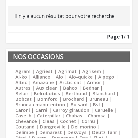
Il n'y a aucun résultat pour votre recherche
Page
1
/ 1
NOS OCCASIONS
Agram
Agriest
Agrimat
Agrisem
Al-ko
Alliance
Alö
Alö-quicke
Alpego
Altec
Amazone
Arctic cat
Armor
Autres
Auxiclean
Bahco
Bednar
Belair
Belrobotics
Berthoud
Blanchard
Bobcat
Bomford
Brochard
Bruneau
Bruneau manutention
Buisard
Bvl
Caroni
Carré
Carroy giraudon
Caruelle
Case ih
Caterpillar
Chabas
Chamsa
Chevance
Claas
Cochet
Cornu
Coutand
Dangreville
Del morino
Delimbe
Demarest
Desvoys
Deutz-fahr
Dieci
Divers
Duchesne
Ego
Eliet