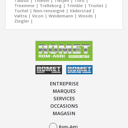
Taurus
Thievin
Tietjen
Toro
Treemme
Trelleborg
Trimble
Trioliet
Tuchel
Non-renseigné
Väderstad
Valtra
Vicon
Weidemann
Woods
Ziegler
ENTREPRISE
MARQUES
SERVICES
OCCASIONS
MAGASIN
Rom-Agri