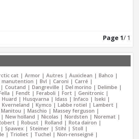
Page
1
/ 1
ctic cat
Armor
Autres
Auxiclean
Bahco
 manutention
Bvl
Caroni
Carré
Coutand
Dangreville
Del morino
Delimbe
Fella
Fendt
Feraboli
Fort
Genitronic
Huard
Husqvarna
Idass
Infaco
Iseki
Kverneland
Kymco
Labbe rotiel
Lambert
Manitou
Maschio
Massey ferguson
New holland
Nicolas
Nordsten
Noremat
Robert
Robust
Rolland
Rota dairon
Spawex
Steimer
Stihl
Stoll
le
Trioliet
Tuchel
Non-renseigné