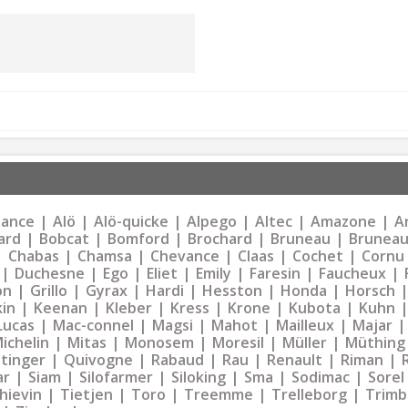
liance
Alö
Alö-quicke
Alpego
Altec
Amazone
Ar
ard
Bobcat
Bomford
Brochard
Bruneau
Bruneau
Chabas
Chamsa
Chevance
Claas
Cochet
Cornu
Duchesne
Ego
Eliet
Emily
Faresin
Faucheux
on
Grillo
Gyrax
Hardi
Hesston
Honda
Horsch
kin
Keenan
Kleber
Kress
Krone
Kubota
Kuhn
Lucas
Mac-connel
Magsi
Mahot
Mailleux
Majar
ichelin
Mitas
Monosem
Moresil
Müller
Müthing
tinger
Quivogne
Rabaud
Rau
Renault
Riman
ar
Siam
Silofarmer
Siloking
Sma
Sodimac
Sorel
hievin
Tietjen
Toro
Treemme
Trelleborg
Trimb