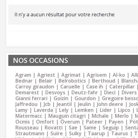
Il n'y a aucun résultat pour votre recherche
NOS OCCASIONS
Agram
Agriest
Agrimat
Agrisem
Al-ko
Al
Bednar
Belair
Belrobotics
Berthoud
Blanch
Carroy giraudon
Caruelle
Case ih
Caterpillar
Demarest
Desvoys
Deutz-fahr
Dieci
Divers
Gianni ferrari
Goizin
Gourdon
Gregoire bess
Jaffredou
Jcb
Jeantil
Jeulin
John deere
Jos
Lamy
Laverda
Lely
Lemken
Lider
Lipco
Matermacc
Mauguin citagri
Mchale
Merlo
M
Ocmis
Omfort
Överum
Pateer
Payen
Pöt
Rousseau
Rovatti
Sae
Same
Seguip
Sent
Strautmann
Suire
Sulky
Taarup
Taurus
T