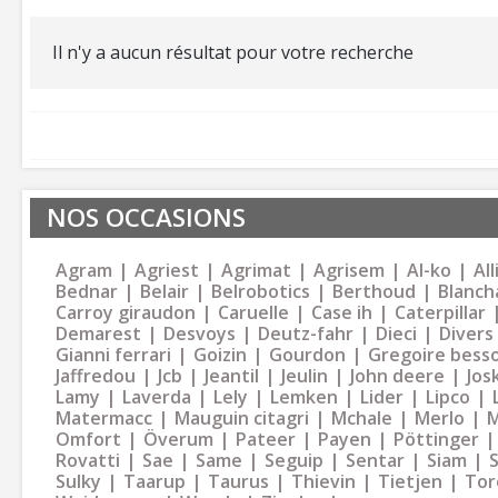
Il n'y a aucun résultat pour votre recherche
NOS OCCASIONS
Agram
Agriest
Agrimat
Agrisem
Al-ko
Al
Bednar
Belair
Belrobotics
Berthoud
Blanch
Carroy giraudon
Caruelle
Case ih
Caterpillar
Demarest
Desvoys
Deutz-fahr
Dieci
Divers
Gianni ferrari
Goizin
Gourdon
Gregoire bess
Jaffredou
Jcb
Jeantil
Jeulin
John deere
Jos
Lamy
Laverda
Lely
Lemken
Lider
Lipco
Matermacc
Mauguin citagri
Mchale
Merlo
M
Omfort
Överum
Pateer
Payen
Pöttinger
Rovatti
Sae
Same
Seguip
Sentar
Siam
Sulky
Taarup
Taurus
Thievin
Tietjen
Tor