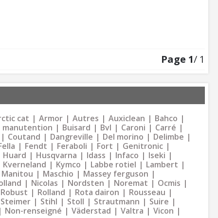
Page
1
/ 1
ctic cat
Armor
Autres
Auxiclean
Bahco
 manutention
Buisard
Bvl
Caroni
Carré
Coutand
Dangreville
Del morino
Delimbe
Fella
Fendt
Feraboli
Fort
Genitronic
Huard
Husqvarna
Idass
Infaco
Iseki
Kverneland
Kymco
Labbe rotiel
Lambert
Manitou
Maschio
Massey ferguson
olland
Nicolas
Nordsten
Noremat
Ocmis
Robust
Rolland
Rota dairon
Rousseau
Steimer
Stihl
Stoll
Strautmann
Suire
Non-renseigné
Väderstad
Valtra
Vicon