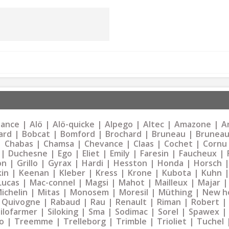
liance
Alö
Alö-quicke
Alpego
Altec
Amazone
Ar
ard
Bobcat
Bomford
Brochard
Bruneau
Bruneau
Chabas
Chamsa
Chevance
Claas
Cochet
Cornu
Duchesne
Ego
Eliet
Emily
Faresin
Faucheux
on
Grillo
Gyrax
Hardi
Hesston
Honda
Horsch
kin
Keenan
Kleber
Kress
Krone
Kubota
Kuhn
Lucas
Mac-connel
Magsi
Mahot
Mailleux
Majar
ichelin
Mitas
Monosem
Moresil
Müthing
New h
Quivogne
Rabaud
Rau
Renault
Riman
Robert
Silofarmer
Siloking
Sma
Sodimac
Sorel
Spawex
o
Treemme
Trelleborg
Trimble
Trioliet
Tuchel