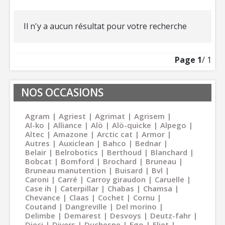
Il n'y a aucun résultat pour votre recherche
Page
1
/ 1
NOS OCCASIONS
Agram
Agriest
Agrimat
Agrisem
Al-ko
Alliance
Alö
Alö-quicke
Alpego
Altec
Amazone
Arctic cat
Armor
Autres
Auxiclean
Bahco
Bednar
Belair
Belrobotics
Berthoud
Blanchard
Bobcat
Bomford
Brochard
Bruneau
Bruneau manutention
Buisard
Bvl
Caroni
Carré
Carroy giraudon
Caruelle
Case ih
Caterpillar
Chabas
Chamsa
Chevance
Claas
Cochet
Cornu
Coutand
Dangreville
Del morino
Delimbe
Demarest
Desvoys
Deutz-fahr
Dieci
Divers
Duchesne
Ego
Eliet