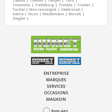
Taurus
Thievin
Tietjen
Toro
Treemme
Trelleborg
Trimble
Trioliet
Tuchel
Non-renseigné
Väderstad
Valtra
Vicon
Weidemann
Woods
Ziegler
ENTREPRISE
MARQUES
SERVICES
OCCASIONS
MAGASIN
Rom-Agri