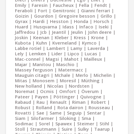
Emily
Faresin
Faucheux
Fella
Fendt
Feraboli
Fort
Genitronic
Gianni ferrari
Goizin
Gourdon
Gregoire besson
Grillo
Gyrax
Hardi
Hesston
Honda
Horsch
Huard
Husqvarna
Idass
Infaco
Iseki
Jaffredou
Jcb
Jeantil
Jeulin
John deere
Joskin
Keenan
Kleber
Kress
Krone
Kubota
Kuhn
Kverneland
Kymco
Labbe rotiel
Lambert
Lamy
Laverda
Lely
Lemken
Lider
Lipco
Lucas
Mac-connel
Magsi
Mahot
Mailleux
Majar
Manitou
Maschio
Massey ferguson
Matermacc
Mauguin citagri
Mchale
Merlo
Michelin
Mitas
Monosem
Moresil
Müthing
New holland
Nicolas
Nordsten
Noremat
Ocmis
Omfort
Överum
Pateer
Payen
Pöttinger
Quivogne
Rabaud
Rau
Renault
Riman
Robert
Robust
Rolland
Rota dairon
Rousseau
Rovatti
Sae
Same
Seguip
Sentar
Siam
Silofarmer
Siloking
Sma
Sodimac
Sorel
Spawex
Steimer
Stihl
Stoll
Strautmann
Suire
Sulky
Taarup