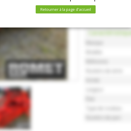
Retourner à la page d'accueil
Caractéristiqu
Marque
Modèle
Référence
Numéro de série
Année
Largeur
État
Type de rouleau
Numéro de parc