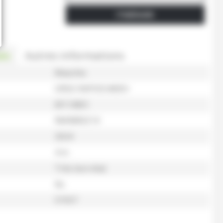
ITINÉRAIRE
es
Autres informations
Maschio
ORSO RAPIDO4000+
M114061
RM98R0214
2024
4 m
Trés bon état
Nc
51557