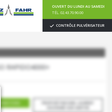
OUVERT DU LUNDI AU SAMEDI
TÉL. 02.43.70.90.00
CONTRÔLE PULVÉRISATEUR
O RAPIDO4000+
ORMATIONS
PROPOSÉ PAR EARL LAURENT
SOUVIGNÉ-SUR-SARTHE