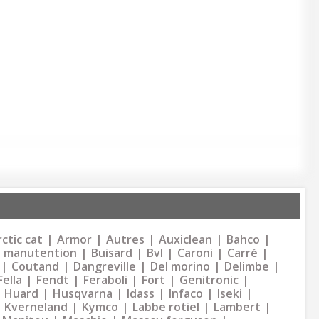
ctic cat
Armor
Autres
Auxiclean
Bahco
 manutention
Buisard
Bvl
Caroni
Carré
Coutand
Dangreville
Del morino
Delimbe
Fella
Fendt
Feraboli
Fort
Genitronic
Huard
Husqvarna
Idass
Infaco
Iseki
Kverneland
Kymco
Labbe rotiel
Lambert