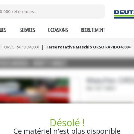
UES
SERVICES
OCCASIONS
RECRUTEMENT
ORSO RAPIDO4000+
Herse rotative Maschio ORSO RAPIDO4000+
IDO4000+
#M114061
Maschio
ORS
Ref.
M114061
20 500
€
HT
Désolé !
DEMANDE D'INF
Ce matériel n'est plus disponible