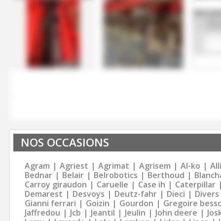
NOS OCCASIONS
Agram
Agriest
Agrimat
Agrisem
Al-ko
Al
Bednar
Belair
Belrobotics
Berthoud
Blanch
Carroy giraudon
Caruelle
Case ih
Caterpillar
Demarest
Desvoys
Deutz-fahr
Dieci
Divers
Gianni ferrari
Goizin
Gourdon
Gregoire bess
Jaffredou
Jcb
Jeantil
Jeulin
John deere
Jos