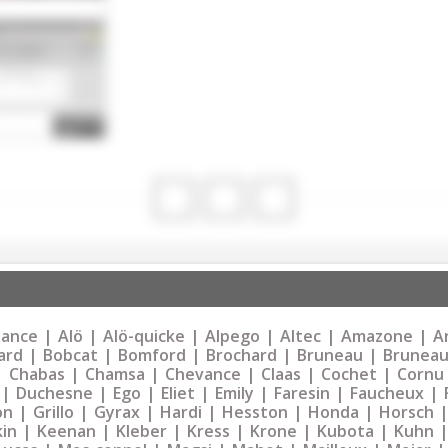
liance
Alö
Alö-quicke
Alpego
Altec
Amazone
Ar
ard
Bobcat
Bomford
Brochard
Bruneau
Bruneau
Chabas
Chamsa
Chevance
Claas
Cochet
Cornu
Duchesne
Ego
Eliet
Emily
Faresin
Faucheux
on
Grillo
Gyrax
Hardi
Hesston
Honda
Horsch
kin
Keenan
Kleber
Kress
Krone
Kubota
Kuhn