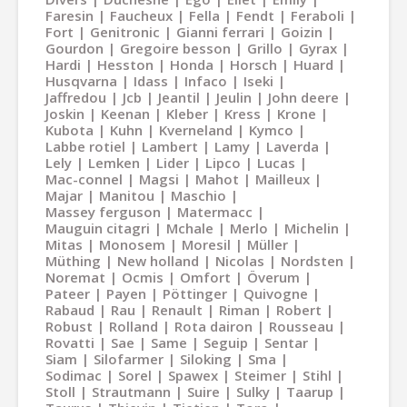
Faresin
Faucheux
Fella
Fendt
Feraboli
Fort
Genitronic
Gianni ferrari
Goizin
Gourdon
Gregoire besson
Grillo
Gyrax
Hardi
Hesston
Honda
Horsch
Huard
Husqvarna
Idass
Infaco
Iseki
Jaffredou
Jcb
Jeantil
Jeulin
John deere
Joskin
Keenan
Kleber
Kress
Krone
Kubota
Kuhn
Kverneland
Kymco
Labbe rotiel
Lambert
Lamy
Laverda
Lely
Lemken
Lider
Lipco
Lucas
Mac-connel
Magsi
Mahot
Mailleux
Majar
Manitou
Maschio
Massey ferguson
Matermacc
Mauguin citagri
Mchale
Merlo
Michelin
Mitas
Monosem
Moresil
Müller
Müthing
New holland
Nicolas
Nordsten
Noremat
Ocmis
Omfort
Överum
Pateer
Payen
Pöttinger
Quivogne
Rabaud
Rau
Renault
Riman
Robert
Robust
Rolland
Rota dairon
Rousseau
Rovatti
Sae
Same
Seguip
Sentar
Siam
Silofarmer
Siloking
Sma
Sodimac
Sorel
Spawex
Steimer
Stihl
Stoll
Strautmann
Suire
Sulky
Taarup