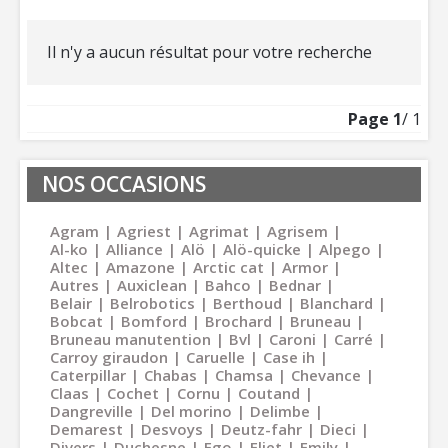
Il n'y a aucun résultat pour votre recherche
Page
1
/ 1
NOS OCCASIONS
Agram
Agriest
Agrimat
Agrisem
Al-ko
Alliance
Alö
Alö-quicke
Alpego
Altec
Amazone
Arctic cat
Armor
Autres
Auxiclean
Bahco
Bednar
Belair
Belrobotics
Berthoud
Blanchard
Bobcat
Bomford
Brochard
Bruneau
Bruneau manutention
Bvl
Caroni
Carré
Carroy giraudon
Caruelle
Case ih
Caterpillar
Chabas
Chamsa
Chevance
Claas
Cochet
Cornu
Coutand
Dangreville
Del morino
Delimbe
Demarest
Desvoys
Deutz-fahr
Dieci
Divers
Duchesne
Ego
Eliet
Emily