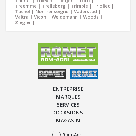
Taurus
Thievin
Tietjen
Toro
Treemme
Trelleborg
Trimble
Trioliet
Tuchel
Non-renseigné
Väderstad
Valtra
Vicon
Weidemann
Woods
Ziegler
ENTREPRISE
MARQUES
SERVICES
OCCASIONS
MAGASIN
Rom-Agri