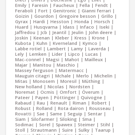
Emily
Faresin
Faucheux
Fella
Fendt
Feraboli
Fort
Genitronic
Gianni ferrari
Goizin
Gourdon
Gregoire besson
Grillo
Gyrax
Hardi
Hesston
Honda
Horsch
Huard
Husqvarna
Idass
Infaco
Iseki
Jaffredou
Jcb
Jeantil
Jeulin
John deere
Joskin
Keenan
Kleber
Kress
Krone
Kubota
Kuhn
Kverneland
Kymco
Labbe rotiel
Lambert
Lamy
Laverda
Lely
Lemken
Lider
Lipco
Lucas
Mac-connel
Magsi
Mahot
Mailleux
Majar
Manitou
Maschio
Massey ferguson
Matermacc
Mauguin citagri
Mchale
Merlo
Michelin
Mitas
Monosem
Moresil
Müthing
New holland
Nicolas
Nordsten
Noremat
Ocmis
Omfort
Överum
Pateer
Payen
Pöttinger
Quivogne
Rabaud
Rau
Renault
Riman
Robert
Robust
Rolland
Rota dairon
Rousseau
Rovatti
Sae
Same
Seguip
Sentar
Siam
Silofarmer
Siloking
Sma
Sodimac
Sorel
Spawex
Steimer
Stihl
Stoll
Strautmann
Suire
Sulky
Taarup