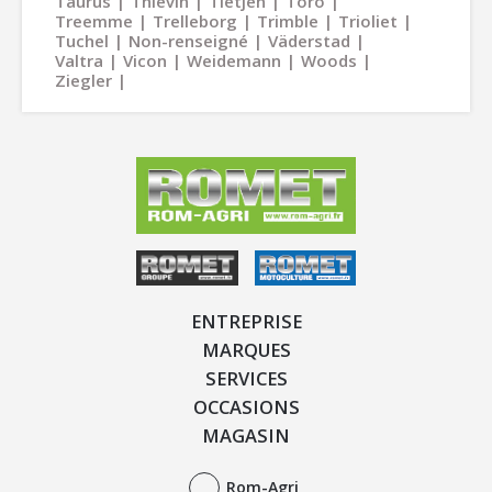
Taurus
Thievin
Tietjen
Toro
Treemme
Trelleborg
Trimble
Trioliet
Tuchel
Non-renseigné
Väderstad
Valtra
Vicon
Weidemann
Woods
Ziegler
ENTREPRISE
MARQUES
SERVICES
OCCASIONS
MAGASIN
Rom-Agri