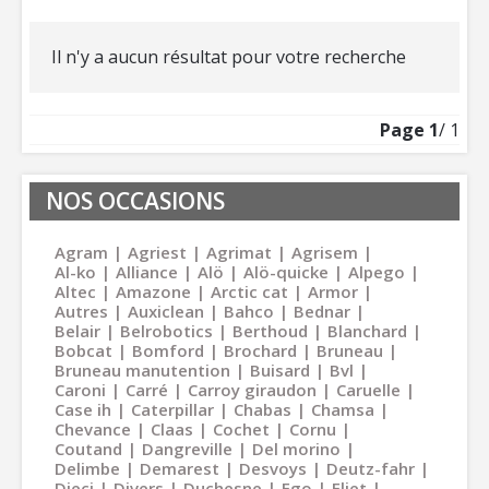
Il n'y a aucun résultat pour votre recherche
Page
1
/ 1
NOS OCCASIONS
Agram
Agriest
Agrimat
Agrisem
Al-ko
Alliance
Alö
Alö-quicke
Alpego
Altec
Amazone
Arctic cat
Armor
Autres
Auxiclean
Bahco
Bednar
Belair
Belrobotics
Berthoud
Blanchard
Bobcat
Bomford
Brochard
Bruneau
Bruneau manutention
Buisard
Bvl
Caroni
Carré
Carroy giraudon
Caruelle
Case ih
Caterpillar
Chabas
Chamsa
Chevance
Claas
Cochet
Cornu
Coutand
Dangreville
Del morino
Delimbe
Demarest
Desvoys
Deutz-fahr
Dieci
Divers
Duchesne
Ego
Eliet