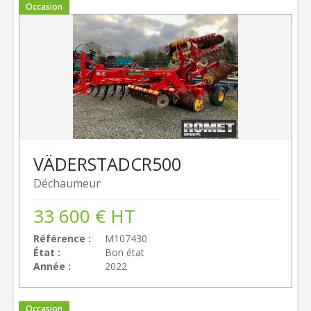
Occasion
VÄDERSTAD
CR500
Déchaumeur
33 600
€
HT
Référence
M107430
État
Bon état
Année
2022
Occasion