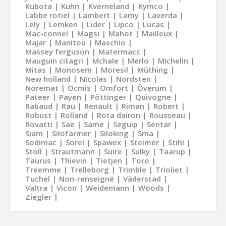
Kubota
Kuhn
Kverneland
Kymco
Labbe rotiel
Lambert
Lamy
Laverda
Lely
Lemken
Lider
Lipco
Lucas
Mac-connel
Magsi
Mahot
Mailleux
Majar
Manitou
Maschio
Massey ferguson
Matermacc
Mauguin citagri
Mchale
Merlo
Michelin
Mitas
Monosem
Moresil
Müthing
New holland
Nicolas
Nordsten
Noremat
Ocmis
Omfort
Överum
Pateer
Payen
Pöttinger
Quivogne
Rabaud
Rau
Renault
Riman
Robert
Robust
Rolland
Rota dairon
Rousseau
Rovatti
Sae
Same
Seguip
Sentar
Siam
Silofarmer
Siloking
Sma
Sodimac
Sorel
Spawex
Steimer
Stihl
Stoll
Strautmann
Suire
Sulky
Taarup
Taurus
Thievin
Tietjen
Toro
Treemme
Trelleborg
Trimble
Trioliet
Tuchel
Non-renseigné
Väderstad
Valtra
Vicon
Weidemann
Woods
Ziegler