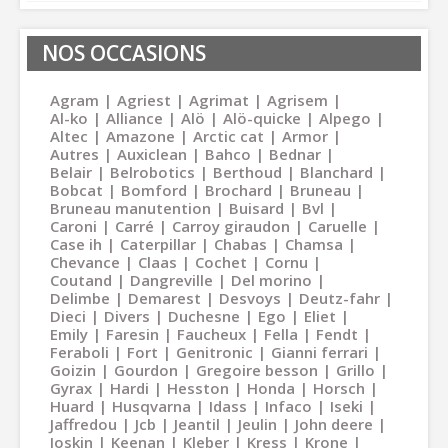
NOS OCCASIONS
Agram
Agriest
Agrimat
Agrisem
Al-ko
Alliance
Alö
Alö-quicke
Alpego
Altec
Amazone
Arctic cat
Armor
Autres
Auxiclean
Bahco
Bednar
Belair
Belrobotics
Berthoud
Blanchard
Bobcat
Bomford
Brochard
Bruneau
Bruneau manutention
Buisard
Bvl
Caroni
Carré
Carroy giraudon
Caruelle
Case ih
Caterpillar
Chabas
Chamsa
Chevance
Claas
Cochet
Cornu
Coutand
Dangreville
Del morino
Delimbe
Demarest
Desvoys
Deutz-fahr
Dieci
Divers
Duchesne
Ego
Eliet
Emily
Faresin
Faucheux
Fella
Fendt
Feraboli
Fort
Genitronic
Gianni ferrari
Goizin
Gourdon
Gregoire besson
Grillo
Gyrax
Hardi
Hesston
Honda
Horsch
Huard
Husqvarna
Idass
Infaco
Iseki
Jaffredou
Jcb
Jeantil
Jeulin
John deere
Joskin
Keenan
Kleber
Kress
Krone