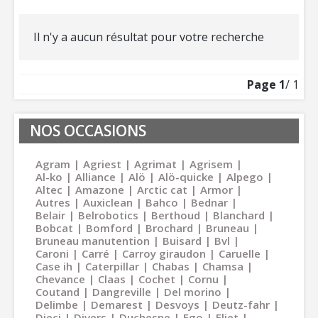
Il n'y a aucun résultat pour votre recherche
Page
1
/ 1
NOS OCCASIONS
Agram
Agriest
Agrimat
Agrisem
Al-ko
Alliance
Alö
Alö-quicke
Alpego
Altec
Amazone
Arctic cat
Armor
Autres
Auxiclean
Bahco
Bednar
Belair
Belrobotics
Berthoud
Blanchard
Bobcat
Bomford
Brochard
Bruneau
Bruneau manutention
Buisard
Bvl
Caroni
Carré
Carroy giraudon
Caruelle
Case ih
Caterpillar
Chabas
Chamsa
Chevance
Claas
Cochet
Cornu
Coutand
Dangreville
Del morino
Delimbe
Demarest
Desvoys
Deutz-fahr
Dieci
Divers
Duchesne
Ego
Eliet