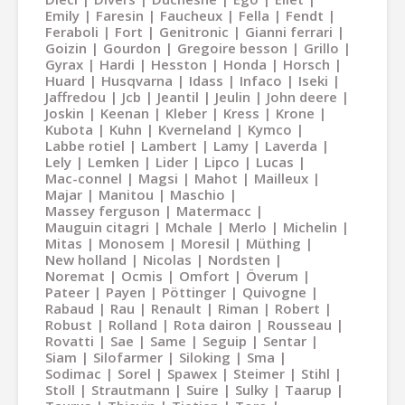
Emily
Faresin
Faucheux
Fella
Fendt
Feraboli
Fort
Genitronic
Gianni ferrari
Goizin
Gourdon
Gregoire besson
Grillo
Gyrax
Hardi
Hesston
Honda
Horsch
Huard
Husqvarna
Idass
Infaco
Iseki
Jaffredou
Jcb
Jeantil
Jeulin
John deere
Joskin
Keenan
Kleber
Kress
Krone
Kubota
Kuhn
Kverneland
Kymco
Labbe rotiel
Lambert
Lamy
Laverda
Lely
Lemken
Lider
Lipco
Lucas
Mac-connel
Magsi
Mahot
Mailleux
Majar
Manitou
Maschio
Massey ferguson
Matermacc
Mauguin citagri
Mchale
Merlo
Michelin
Mitas
Monosem
Moresil
Müthing
New holland
Nicolas
Nordsten
Noremat
Ocmis
Omfort
Överum
Pateer
Payen
Pöttinger
Quivogne
Rabaud
Rau
Renault
Riman
Robert
Robust
Rolland
Rota dairon
Rousseau
Rovatti
Sae
Same
Seguip
Sentar
Siam
Silofarmer
Siloking
Sma
Sodimac
Sorel
Spawex
Steimer
Stihl
Stoll
Strautmann
Suire
Sulky
Taarup