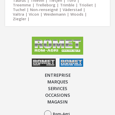
Taurus
Thievin
Tietjen
Toro
Treemme
Trelleborg
Trimble
Trioliet
Tuchel
Non-renseigné
Väderstad
Valtra
Vicon
Weidemann
Woods
Ziegler
ENTREPRISE
MARQUES
SERVICES
OCCASIONS
MAGASIN
Rom-Agri