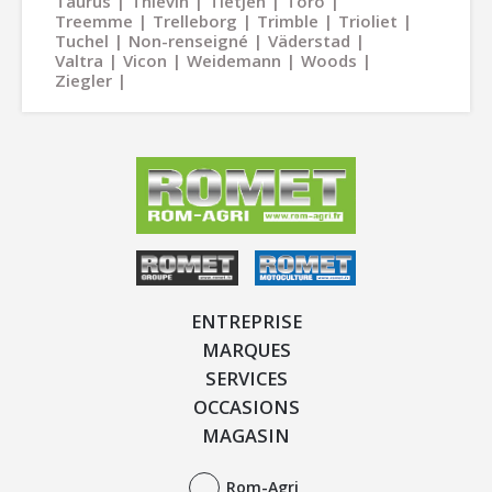
Taurus
Thievin
Tietjen
Toro
Treemme
Trelleborg
Trimble
Trioliet
Tuchel
Non-renseigné
Väderstad
Valtra
Vicon
Weidemann
Woods
Ziegler
ENTREPRISE
MARQUES
SERVICES
OCCASIONS
MAGASIN
Rom-Agri