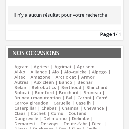
Il n'y a aucun résultat pour votre recherche
Page
1
/ 1
NOS OCCASIONS
Agram
Agriest
Agrimat
Agrisem
Al-ko
Alliance
Alö
Alö-quicke
Alpego
Altec
Amazone
Arctic cat
Armor
Autres
Auxiclean
Bahco
Bednar
Belair
Belrobotics
Berthoud
Blanchard
Bobcat
Bomford
Brochard
Bruneau
Bruneau manutention
Bvl
Caroni
Carré
Carroy giraudon
Caruelle
Case ih
Caterpillar
Chabas
Chamsa
Chevance
Claas
Cochet
Cornu
Coutand
Dangreville
Del morino
Delimbe
Demarest
Desvoys
Deutz-fahr
Dieci
Divers
Duchesne
Ego
Eliet
Emily