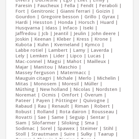
Faresin
Faucheux
Fella
Fendt
Feraboli
Fort
Genitronic
Gianni ferrari
Goizin
Gourdon
Gregoire besson
Grillo
Gyrax
Hardi
Hesston
Honda
Horsch
Huard
Husqvarna
Idass
Infaco
Iseki
Jaffredou
Jcb
Jeantil
Jeulin
John deere
Joskin
Keenan
Kleber
Kress
Krone
Kubota
Kuhn
Kverneland
Kymco
Labbe rotiel
Lambert
Lamy
Laverda
Lely
Lemken
Lider
Lipco
Lucas
Mac-connel
Magsi
Mahot
Mailleux
Majar
Manitou
Maschio
Massey ferguson
Matermacc
Mauguin citagri
Mchale
Merlo
Michelin
Mitas
Monosem
Moresil
Müller
Müthing
New holland
Nicolas
Nordsten
Noremat
Ocmis
Omfort
Överum
Pateer
Payen
Pöttinger
Quivogne
Rabaud
Rau
Renault
Riman
Robert
Robust
Rolland
Rota dairon
Rousseau
Rovatti
Sae
Same
Seguip
Sentar
Siam
Silofarmer
Siloking
Sma
Sodimac
Sorel
Spawex
Steimer
Stihl
Stoll
Strautmann
Suire
Sulky
Taarup