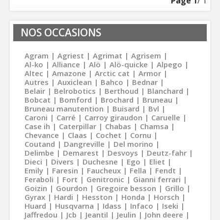
Page
1
/ 1
NOS OCCASIONS
Agram
Agriest
Agrimat
Agrisem
Al-ko
Alliance
Alö
Alö-quicke
Alpego
Altec
Amazone
Arctic cat
Armor
Autres
Auxiclean
Bahco
Bednar
Belair
Belrobotics
Berthoud
Blanchard
Bobcat
Bomford
Brochard
Bruneau
Bruneau manutention
Buisard
Bvl
Caroni
Carré
Carroy giraudon
Caruelle
Case ih
Caterpillar
Chabas
Chamsa
Chevance
Claas
Cochet
Cornu
Coutand
Dangreville
Del morino
Delimbe
Demarest
Desvoys
Deutz-fahr
Dieci
Divers
Duchesne
Ego
Eliet
Emily
Faresin
Faucheux
Fella
Fendt
Feraboli
Fort
Genitronic
Gianni ferrari
Goizin
Gourdon
Gregoire besson
Grillo
Gyrax
Hardi
Hesston
Honda
Horsch
Huard
Husqvarna
Idass
Infaco
Iseki
Jaffredou
Jcb
Jeantil
Jeulin
John deere