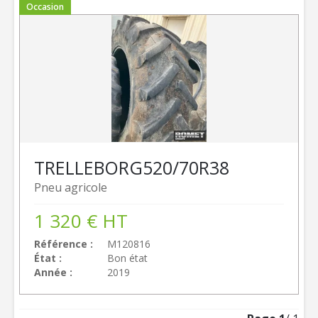
Occasion
TRELLEBORG
520/70R38
Pneu agricole
1 320
€
HT
Référence
M120816
État
Bon état
Année
2019