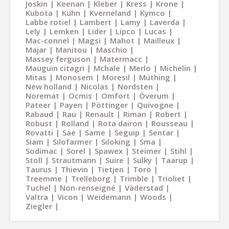
Joskin
Keenan
Kleber
Kress
Krone
Kubota
Kuhn
Kverneland
Kymco
Labbe rotiel
Lambert
Lamy
Laverda
Lely
Lemken
Lider
Lipco
Lucas
Mac-connel
Magsi
Mahot
Mailleux
Majar
Manitou
Maschio
Massey ferguson
Matermacc
Mauguin citagri
Mchale
Merlo
Michelin
Mitas
Monosem
Moresil
Müthing
New holland
Nicolas
Nordsten
Noremat
Ocmis
Omfort
Överum
Pateer
Payen
Pöttinger
Quivogne
Rabaud
Rau
Renault
Riman
Robert
Robust
Rolland
Rota dairon
Rousseau
Rovatti
Sae
Same
Seguip
Sentar
Siam
Silofarmer
Siloking
Sma
Sodimac
Sorel
Spawex
Steimer
Stihl
Stoll
Strautmann
Suire
Sulky
Taarup
Taurus
Thievin
Tietjen
Toro
Treemme
Trelleborg
Trimble
Trioliet
Tuchel
Non-renseigné
Väderstad
Valtra
Vicon
Weidemann
Woods
Ziegler