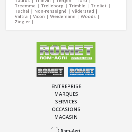
Taurus
Thievin
Tietjen
Toro
Treemme
Trelleborg
Trimble
Trioliet
Tuchel
Non-renseigné
Väderstad
Valtra
Vicon
Weidemann
Woods
Ziegler
ENTREPRISE
MARQUES
SERVICES
OCCASIONS
MAGASIN
Rom-Agri