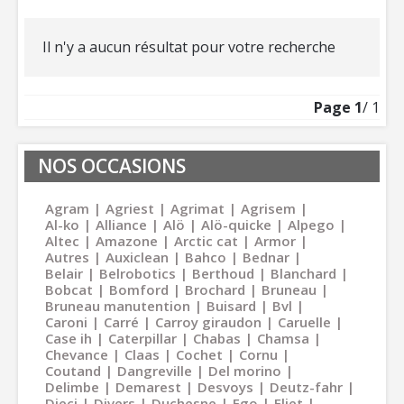
Il n'y a aucun résultat pour votre recherche
Page
1
/ 1
NOS OCCASIONS
Agram
Agriest
Agrimat
Agrisem
Al-ko
Alliance
Alö
Alö-quicke
Alpego
Altec
Amazone
Arctic cat
Armor
Autres
Auxiclean
Bahco
Bednar
Belair
Belrobotics
Berthoud
Blanchard
Bobcat
Bomford
Brochard
Bruneau
Bruneau manutention
Buisard
Bvl
Caroni
Carré
Carroy giraudon
Caruelle
Case ih
Caterpillar
Chabas
Chamsa
Chevance
Claas
Cochet
Cornu
Coutand
Dangreville
Del morino
Delimbe
Demarest
Desvoys
Deutz-fahr
Dieci
Divers
Duchesne
Ego
Eliet