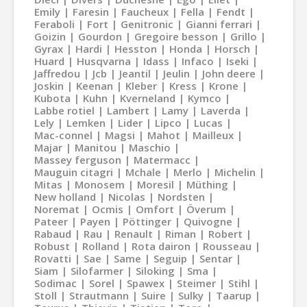
Emily
Faresin
Faucheux
Fella
Fendt
Feraboli
Fort
Genitronic
Gianni ferrari
Goizin
Gourdon
Gregoire besson
Grillo
Gyrax
Hardi
Hesston
Honda
Horsch
Huard
Husqvarna
Idass
Infaco
Iseki
Jaffredou
Jcb
Jeantil
Jeulin
John deere
Joskin
Keenan
Kleber
Kress
Krone
Kubota
Kuhn
Kverneland
Kymco
Labbe rotiel
Lambert
Lamy
Laverda
Lely
Lemken
Lider
Lipco
Lucas
Mac-connel
Magsi
Mahot
Mailleux
Majar
Manitou
Maschio
Massey ferguson
Matermacc
Mauguin citagri
Mchale
Merlo
Michelin
Mitas
Monosem
Moresil
Müthing
New holland
Nicolas
Nordsten
Noremat
Ocmis
Omfort
Överum
Pateer
Payen
Pöttinger
Quivogne
Rabaud
Rau
Renault
Riman
Robert
Robust
Rolland
Rota dairon
Rousseau
Rovatti
Sae
Same
Seguip
Sentar
Siam
Silofarmer
Siloking
Sma
Sodimac
Sorel
Spawex
Steimer
Stihl
Stoll
Strautmann
Suire
Sulky
Taarup