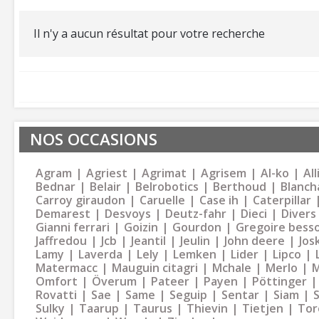
Il n'y a aucun résultat pour votre recherche
NOS OCCASIONS
Agram
Agriest
Agrimat
Agrisem
Al-ko
Al
Bednar
Belair
Belrobotics
Berthoud
Blanch
Carroy giraudon
Caruelle
Case ih
Caterpillar
Demarest
Desvoys
Deutz-fahr
Dieci
Divers
Gianni ferrari
Goizin
Gourdon
Gregoire bess
Jaffredou
Jcb
Jeantil
Jeulin
John deere
Jos
Lamy
Laverda
Lely
Lemken
Lider
Lipco
Matermacc
Mauguin citagri
Mchale
Merlo
M
Omfort
Överum
Pateer
Payen
Pöttinger
Rovatti
Sae
Same
Seguip
Sentar
Siam
Sulky
Taarup
Taurus
Thievin
Tietjen
Tor