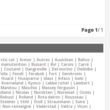
Page
1
/ 1
ctic cat
Armor
Autres
Auxiclean
Bahco
 manutention
Buisard
Bvl
Caroni
Carré
Coutand
Dangreville
Del morino
Delimbe
Fella
Fendt
Feraboli
Fort
Genitronic
Huard
Husqvarna
Idass
Infaco
Iseki
Kverneland
Kymco
Labbe rotiel
Lambert
Manitou
Maschio
Massey ferguson
olland
Nicolas
Nordsten
Noremat
Ocmis
Robust
Rolland
Rota dairon
Rousseau
Steimer
Stihl
Stoll
Strautmann
Suire
Non-renseigné
Väderstad
Valtra
Vicon