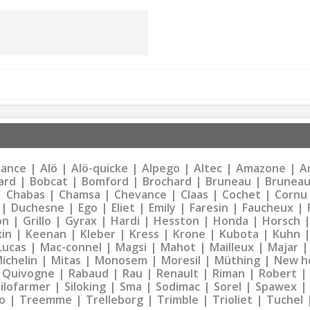
liance
Alö
Alö-quicke
Alpego
Altec
Amazone
Ar
ard
Bobcat
Bomford
Brochard
Bruneau
Bruneau
Chabas
Chamsa
Chevance
Claas
Cochet
Cornu
Duchesne
Ego
Eliet
Emily
Faresin
Faucheux
on
Grillo
Gyrax
Hardi
Hesston
Honda
Horsch
kin
Keenan
Kleber
Kress
Krone
Kubota
Kuhn
Lucas
Mac-connel
Magsi
Mahot
Mailleux
Majar
ichelin
Mitas
Monosem
Moresil
Müthing
New h
Quivogne
Rabaud
Rau
Renault
Riman
Robert
Silofarmer
Siloking
Sma
Sodimac
Sorel
Spawex
o
Treemme
Trelleborg
Trimble
Trioliet
Tuchel