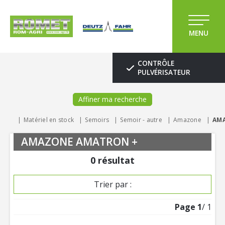
MENU
CONTRÔLE
PULVÉRISATEUR
Affiner ma recherche
Matériel en stock
Semoirs
Semoir - autre
Amazone
AM
AMAZONE AMATRON +
0
résultat
Trier par :
Page
1
/ 1