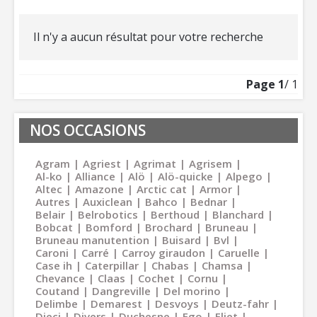
Il n'y a aucun résultat pour votre recherche
Page
1
/ 1
NOS OCCASIONS
Agram
Agriest
Agrimat
Agrisem
Al-ko
Alliance
Alö
Alö-quicke
Alpego
Altec
Amazone
Arctic cat
Armor
Autres
Auxiclean
Bahco
Bednar
Belair
Belrobotics
Berthoud
Blanchard
Bobcat
Bomford
Brochard
Bruneau
Bruneau manutention
Buisard
Bvl
Caroni
Carré
Carroy giraudon
Caruelle
Case ih
Caterpillar
Chabas
Chamsa
Chevance
Claas
Cochet
Cornu
Coutand
Dangreville
Del morino
Delimbe
Demarest
Desvoys
Deutz-fahr
Dieci
Divers
Duchesne
Ego
Eliet