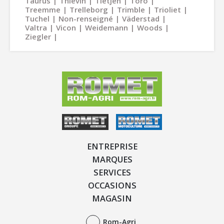
Taurus
Thievin
Tietjen
Toro
Treemme
Trelleborg
Trimble
Trioliet
Tuchel
Non-renseigné
Väderstad
Valtra
Vicon
Weidemann
Woods
Ziegler
ENTREPRISE
MARQUES
SERVICES
OCCASIONS
MAGASIN
Rom-Agri