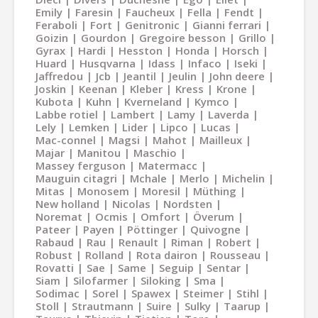
Emily
Faresin
Faucheux
Fella
Fendt
Feraboli
Fort
Genitronic
Gianni ferrari
Goizin
Gourdon
Gregoire besson
Grillo
Gyrax
Hardi
Hesston
Honda
Horsch
Huard
Husqvarna
Idass
Infaco
Iseki
Jaffredou
Jcb
Jeantil
Jeulin
John deere
Joskin
Keenan
Kleber
Kress
Krone
Kubota
Kuhn
Kverneland
Kymco
Labbe rotiel
Lambert
Lamy
Laverda
Lely
Lemken
Lider
Lipco
Lucas
Mac-connel
Magsi
Mahot
Mailleux
Majar
Manitou
Maschio
Massey ferguson
Matermacc
Mauguin citagri
Mchale
Merlo
Michelin
Mitas
Monosem
Moresil
Müthing
New holland
Nicolas
Nordsten
Noremat
Ocmis
Omfort
Överum
Pateer
Payen
Pöttinger
Quivogne
Rabaud
Rau
Renault
Riman
Robert
Robust
Rolland
Rota dairon
Rousseau
Rovatti
Sae
Same
Seguip
Sentar
Siam
Silofarmer
Siloking
Sma
Sodimac
Sorel
Spawex
Steimer
Stihl
Stoll
Strautmann
Suire
Sulky
Taarup