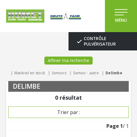
MENU
CONTRÔLE
PULVÉRISATEUR
Affiner ma recherche
Matériel en stock
Semoirs
Semoir - autre
Delimbe
DELIMBE
0
résultat
Trier par :
Page
1
/ 1