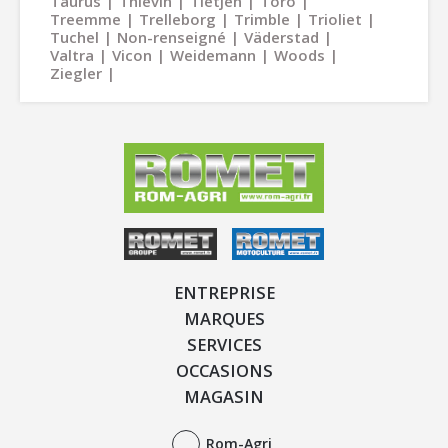
Taurus
Thievin
Tietjen
Toro
Treemme
Trelleborg
Trimble
Trioliet
Tuchel
Non-renseigné
Väderstad
Valtra
Vicon
Weidemann
Woods
Ziegler
ENTREPRISE
MARQUES
SERVICES
OCCASIONS
MAGASIN
Rom-Agri