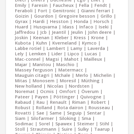
Emily
Faresin
Faucheux
Fella
Fendt
Feraboli
Fort
Genitronic
Gianni ferrari
Goizin
Gourdon
Gregoire besson
Grillo
Gyrax
Hardi
Hesston
Honda
Horsch
Huard
Husqvarna
Idass
Infaco
Iseki
Jaffredou
Jcb
Jeantil
Jeulin
John deere
Joskin
Keenan
Kleber
Kress
Krone
Kubota
Kuhn
Kverneland
Kymco
Labbe rotiel
Lambert
Lamy
Laverda
Lely
Lemken
Lider
Lipco
Lucas
Mac-connel
Magsi
Mahot
Mailleux
Majar
Manitou
Maschio
Massey ferguson
Matermacc
Mauguin citagri
Mchale
Merlo
Michelin
Mitas
Monosem
Moresil
Müthing
New holland
Nicolas
Nordsten
Noremat
Ocmis
Omfort
Överum
Pateer
Payen
Pöttinger
Quivogne
Rabaud
Rau
Renault
Riman
Robert
Robust
Rolland
Rota dairon
Rousseau
Rovatti
Sae
Same
Seguip
Sentar
Siam
Silofarmer
Siloking
Sma
Sodimac
Sorel
Spawex
Steimer
Stihl
Stoll
Strautmann
Suire
Sulky
Taarup