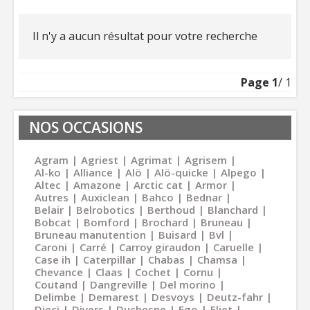
Il n'y a aucun résultat pour votre recherche
Page
1
/ 1
NOS OCCASIONS
Agram
Agriest
Agrimat
Agrisem
Al-ko
Alliance
Alö
Alö-quicke
Alpego
Altec
Amazone
Arctic cat
Armor
Autres
Auxiclean
Bahco
Bednar
Belair
Belrobotics
Berthoud
Blanchard
Bobcat
Bomford
Brochard
Bruneau
Bruneau manutention
Buisard
Bvl
Caroni
Carré
Carroy giraudon
Caruelle
Case ih
Caterpillar
Chabas
Chamsa
Chevance
Claas
Cochet
Cornu
Coutand
Dangreville
Del morino
Delimbe
Demarest
Desvoys
Deutz-fahr
Dieci
Divers
Duchesne
Ego
Eliet