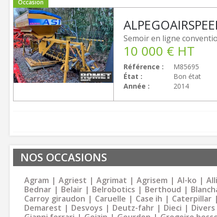
Occasion
ALPEGO
AIRSPEE
Semoir en ligne conventi
10 000
€
HT
Référence
M85695
État
Bon état
Année
2014
NOS OCCASIONS
Agram
Agriest
Agrimat
Agrisem
Al-ko
Al
Bednar
Belair
Belrobotics
Berthoud
Blanch
Carroy giraudon
Caruelle
Case ih
Caterpillar
Demarest
Desvoys
Deutz-fahr
Dieci
Divers