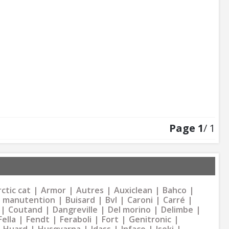
Page
1
/ 1
ctic cat
Armor
Autres
Auxiclean
Bahco
 manutention
Buisard
Bvl
Caroni
Carré
Coutand
Dangreville
Del morino
Delimbe
Fella
Fendt
Feraboli
Fort
Genitronic