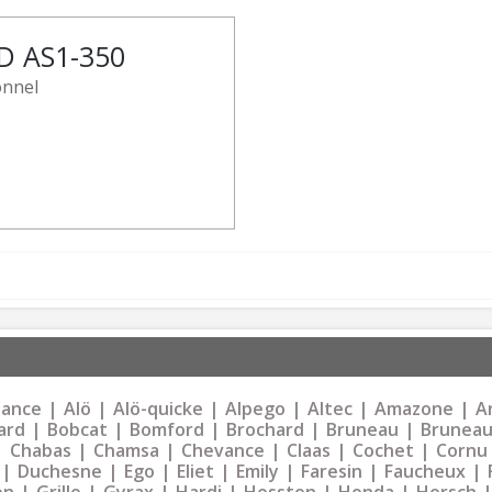
D AS1-350
onnel
liance
Alö
Alö-quicke
Alpego
Altec
Amazone
Ar
ard
Bobcat
Bomford
Brochard
Bruneau
Bruneau
Chabas
Chamsa
Chevance
Claas
Cochet
Cornu
Duchesne
Ego
Eliet
Emily
Faresin
Faucheux