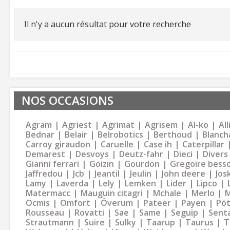
Il n'y a aucun résultat pour votre recherche
NOS OCCASIONS
Agram
Agriest
Agrimat
Agrisem
Al-ko
Al
Bednar
Belair
Belrobotics
Berthoud
Blanch
Carroy giraudon
Caruelle
Case ih
Caterpillar
Demarest
Desvoys
Deutz-fahr
Dieci
Divers
Gianni ferrari
Goizin
Gourdon
Gregoire bess
Jaffredou
Jcb
Jeantil
Jeulin
John deere
Jos
Lamy
Laverda
Lely
Lemken
Lider
Lipco
Matermacc
Mauguin citagri
Mchale
Merlo
M
Ocmis
Omfort
Överum
Pateer
Payen
Pöt
Rousseau
Rovatti
Sae
Same
Seguip
Sent
Strautmann
Suire
Sulky
Taarup
Taurus
T