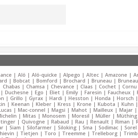
liance
Alö
Alö-quicke
Alpego
Altec
Amazone
Ar
ard
Bobcat
Bomford
Brochard
Bruneau
Bruneau
Chabas
Chamsa
Chevance
Claas
Cochet
Cornu
Duchesne
Ego
Eliet
Emily
Faresin
Faucheux
on
Grillo
Gyrax
Hardi
Hesston
Honda
Horsch
kin
Keenan
Kleber
Kress
Krone
Kubota
Kuhn
Lucas
Mac-connel
Magsi
Mahot
Mailleux
Majar
ichelin
Mitas
Monosem
Moresil
Müller
Müthing
tinger
Quivogne
Rabaud
Rau
Renault
Riman
ar
Siam
Silofarmer
Siloking
Sma
Sodimac
Sorel
hievin
Tietjen
Toro
Treemme
Trelleborg
Trimb