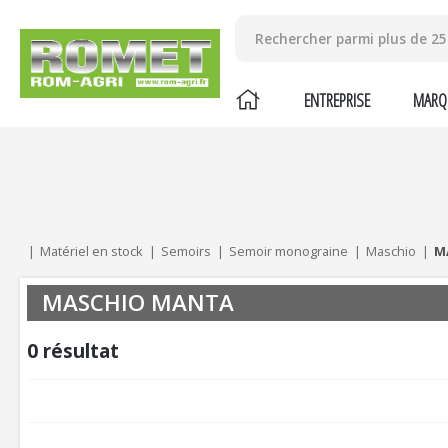
ENTREPRISE
MARQ
Mes critères :
ACTUALISER
Matériel en stock
Semoirs
Semoir monograine
Maschio
M
MASCHIO MANTA
0
résultat