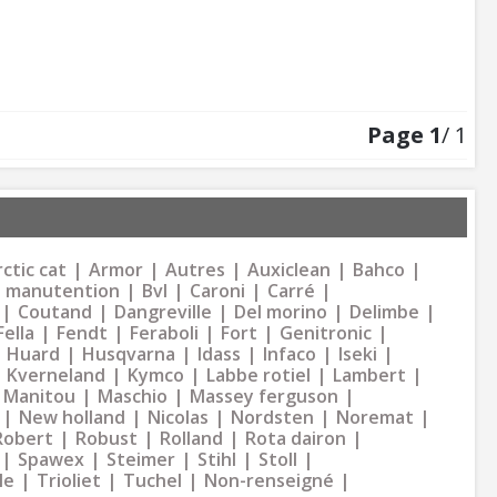
Page
1
/ 1
ctic cat
Armor
Autres
Auxiclean
Bahco
 manutention
Bvl
Caroni
Carré
Coutand
Dangreville
Del morino
Delimbe
Fella
Fendt
Feraboli
Fort
Genitronic
Huard
Husqvarna
Idass
Infaco
Iseki
Kverneland
Kymco
Labbe rotiel
Lambert
Manitou
Maschio
Massey ferguson
New holland
Nicolas
Nordsten
Noremat
Robert
Robust
Rolland
Rota dairon
Spawex
Steimer
Stihl
Stoll
le
Trioliet
Tuchel
Non-renseigné