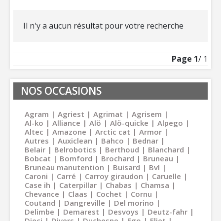
Il n'y a aucun résultat pour votre recherche
Page
1
/ 1
NOS OCCASIONS
Agram
Agriest
Agrimat
Agrisem
Al-ko
Alliance
Alö
Alö-quicke
Alpego
Altec
Amazone
Arctic cat
Armor
Autres
Auxiclean
Bahco
Bednar
Belair
Belrobotics
Berthoud
Blanchard
Bobcat
Bomford
Brochard
Bruneau
Bruneau manutention
Buisard
Bvl
Caroni
Carré
Carroy giraudon
Caruelle
Case ih
Caterpillar
Chabas
Chamsa
Chevance
Claas
Cochet
Cornu
Coutand
Dangreville
Del morino
Delimbe
Demarest
Desvoys
Deutz-fahr
Dieci
Divers
Duchesne
Ego
Eliet