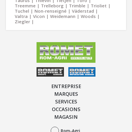
Taurus
Thievin
Tietjen
Toro
Treemme
Trelleborg
Trimble
Trioliet
Tuchel
Non-renseigné
Väderstad
Valtra
Vicon
Weidemann
Woods
Ziegler
ENTREPRISE
MARQUES
SERVICES
OCCASIONS
MAGASIN
Rom-Agri