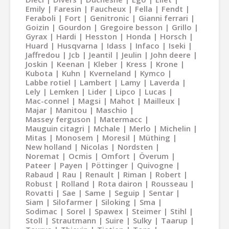
Emily
Faresin
Faucheux
Fella
Fendt
Feraboli
Fort
Genitronic
Gianni ferrari
Goizin
Gourdon
Gregoire besson
Grillo
Gyrax
Hardi
Hesston
Honda
Horsch
Huard
Husqvarna
Idass
Infaco
Iseki
Jaffredou
Jcb
Jeantil
Jeulin
John deere
Joskin
Keenan
Kleber
Kress
Krone
Kubota
Kuhn
Kverneland
Kymco
Labbe rotiel
Lambert
Lamy
Laverda
Lely
Lemken
Lider
Lipco
Lucas
Mac-connel
Magsi
Mahot
Mailleux
Majar
Manitou
Maschio
Massey ferguson
Matermacc
Mauguin citagri
Mchale
Merlo
Michelin
Mitas
Monosem
Moresil
Müthing
New holland
Nicolas
Nordsten
Noremat
Ocmis
Omfort
Överum
Pateer
Payen
Pöttinger
Quivogne
Rabaud
Rau
Renault
Riman
Robert
Robust
Rolland
Rota dairon
Rousseau
Rovatti
Sae
Same
Seguip
Sentar
Siam
Silofarmer
Siloking
Sma
Sodimac
Sorel
Spawex
Steimer
Stihl
Stoll
Strautmann
Suire
Sulky
Taarup