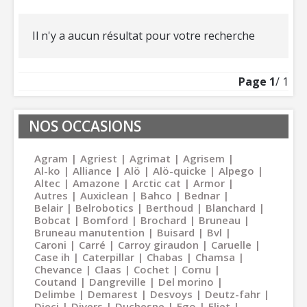
Il n'y a aucun résultat pour votre recherche
Page
1
/ 1
NOS OCCASIONS
Agram
Agriest
Agrimat
Agrisem
Al-ko
Alliance
Alö
Alö-quicke
Alpego
Altec
Amazone
Arctic cat
Armor
Autres
Auxiclean
Bahco
Bednar
Belair
Belrobotics
Berthoud
Blanchard
Bobcat
Bomford
Brochard
Bruneau
Bruneau manutention
Buisard
Bvl
Caroni
Carré
Carroy giraudon
Caruelle
Case ih
Caterpillar
Chabas
Chamsa
Chevance
Claas
Cochet
Cornu
Coutand
Dangreville
Del morino
Delimbe
Demarest
Desvoys
Deutz-fahr
Dieci
Divers
Duchesne
Ego
Eliet