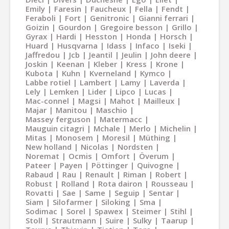
Emily
Faresin
Faucheux
Fella
Fendt
Feraboli
Fort
Genitronic
Gianni ferrari
Goizin
Gourdon
Gregoire besson
Grillo
Gyrax
Hardi
Hesston
Honda
Horsch
Huard
Husqvarna
Idass
Infaco
Iseki
Jaffredou
Jcb
Jeantil
Jeulin
John deere
Joskin
Keenan
Kleber
Kress
Krone
Kubota
Kuhn
Kverneland
Kymco
Labbe rotiel
Lambert
Lamy
Laverda
Lely
Lemken
Lider
Lipco
Lucas
Mac-connel
Magsi
Mahot
Mailleux
Majar
Manitou
Maschio
Massey ferguson
Matermacc
Mauguin citagri
Mchale
Merlo
Michelin
Mitas
Monosem
Moresil
Müthing
New holland
Nicolas
Nordsten
Noremat
Ocmis
Omfort
Överum
Pateer
Payen
Pöttinger
Quivogne
Rabaud
Rau
Renault
Riman
Robert
Robust
Rolland
Rota dairon
Rousseau
Rovatti
Sae
Same
Seguip
Sentar
Siam
Silofarmer
Siloking
Sma
Sodimac
Sorel
Spawex
Steimer
Stihl
Stoll
Strautmann
Suire
Sulky
Taarup