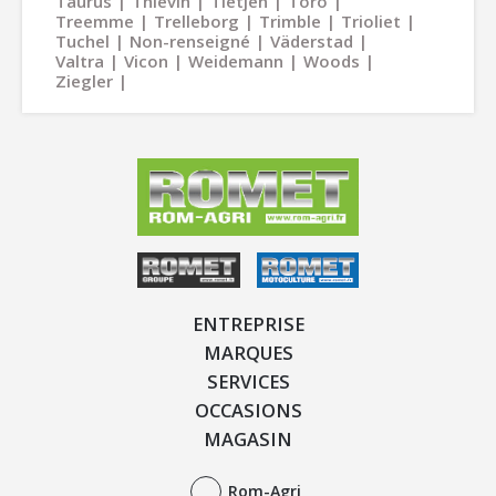
Taurus
Thievin
Tietjen
Toro
Treemme
Trelleborg
Trimble
Trioliet
Tuchel
Non-renseigné
Väderstad
Valtra
Vicon
Weidemann
Woods
Ziegler
ENTREPRISE
MARQUES
SERVICES
OCCASIONS
MAGASIN
Rom-Agri