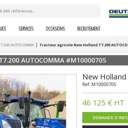
UES
SERVICES
OCCASIONS
RECRUTEMENT
T7.200 AUTOCOMMA
Tracteur agricole New Holland T7.200 AUTO
T7.200 AUTOCOMMA
#M10000705
New Hollan
Ref.
M10000705
46 125
€
HT
DEMANDE D'INF