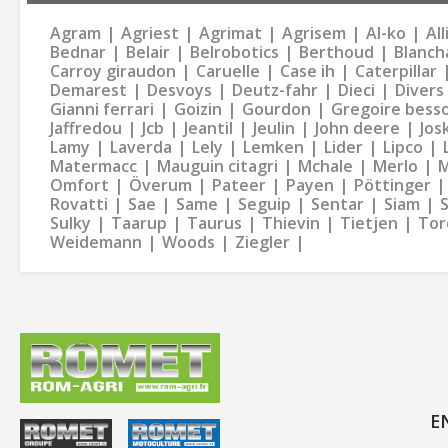
Agram
Agriest
Agrimat
Agrisem
Al-ko
Al
Bednar
Belair
Belrobotics
Berthoud
Blanch
Carroy giraudon
Caruelle
Case ih
Caterpillar
Demarest
Desvoys
Deutz-fahr
Dieci
Divers
Gianni ferrari
Goizin
Gourdon
Gregoire bess
Jaffredou
Jcb
Jeantil
Jeulin
John deere
Jos
Lamy
Laverda
Lely
Lemken
Lider
Lipco
Matermacc
Mauguin citagri
Mchale
Merlo
M
Omfort
Överum
Pateer
Payen
Pöttinger
Rovatti
Sae
Same
Seguip
Sentar
Siam
Sulky
Taarup
Taurus
Thievin
Tietjen
Tor
Weidemann
Woods
Ziegler
E