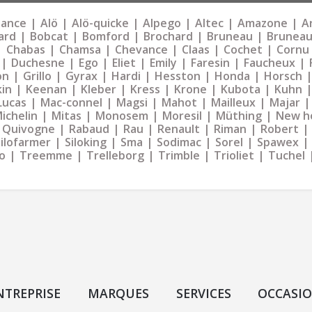
liance
Alö
Alö-quicke
Alpego
Altec
Amazone
Ar
ard
Bobcat
Bomford
Brochard
Bruneau
Bruneau
Chabas
Chamsa
Chevance
Claas
Cochet
Cornu
Duchesne
Ego
Eliet
Emily
Faresin
Faucheux
on
Grillo
Gyrax
Hardi
Hesston
Honda
Horsch
kin
Keenan
Kleber
Kress
Krone
Kubota
Kuhn
Lucas
Mac-connel
Magsi
Mahot
Mailleux
Majar
ichelin
Mitas
Monosem
Moresil
Müthing
New h
Quivogne
Rabaud
Rau
Renault
Riman
Robert
Silofarmer
Siloking
Sma
Sodimac
Sorel
Spawex
o
Treemme
Trelleborg
Trimble
Trioliet
Tuchel
NTREPRISE
MARQUES
SERVICES
OCCASI