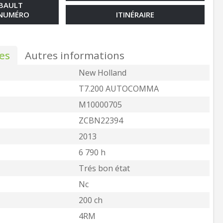
MBAULT
 NUMÉRO
ITINÉRAIRE
es
Autres informations
New Holland
T7.200 AUTOCOMMA
M10000705
ZCBN22394
2013
6 790 h
Trés bon état
Nc
200 ch
4RM