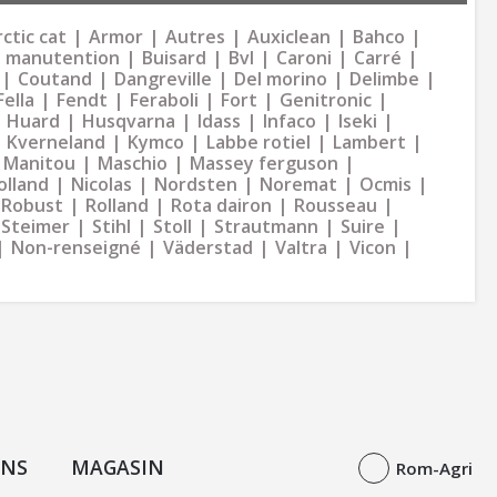
ctic cat
Armor
Autres
Auxiclean
Bahco
 manutention
Buisard
Bvl
Caroni
Carré
Coutand
Dangreville
Del morino
Delimbe
Fella
Fendt
Feraboli
Fort
Genitronic
Huard
Husqvarna
Idass
Infaco
Iseki
Kverneland
Kymco
Labbe rotiel
Lambert
Manitou
Maschio
Massey ferguson
olland
Nicolas
Nordsten
Noremat
Ocmis
Robust
Rolland
Rota dairon
Rousseau
Steimer
Stihl
Stoll
Strautmann
Suire
Non-renseigné
Väderstad
Valtra
Vicon
ONS
MAGASIN
Rom-Agri