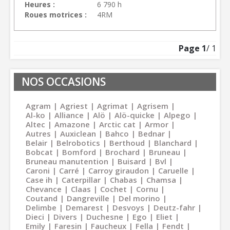
Heures
6 790 h
Roues motrices
4RM
Page
1
/ 1
NOS OCCASIONS
Agram
Agriest
Agrimat
Agrisem
Al-ko
Alliance
Alö
Alö-quicke
Alpego
Altec
Amazone
Arctic cat
Armor
Autres
Auxiclean
Bahco
Bednar
Belair
Belrobotics
Berthoud
Blanchard
Bobcat
Bomford
Brochard
Bruneau
Bruneau manutention
Buisard
Bvl
Caroni
Carré
Carroy giraudon
Caruelle
Case ih
Caterpillar
Chabas
Chamsa
Chevance
Claas
Cochet
Cornu
Coutand
Dangreville
Del morino
Delimbe
Demarest
Desvoys
Deutz-fahr
Dieci
Divers
Duchesne
Ego
Eliet
Emily
Faresin
Faucheux
Fella
Fendt