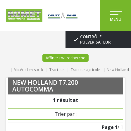
MENU
CONTRÔLE
PULVÉRISATEUR
Affiner ma recherche
Matériel en stock
Tracteur
Tracteur agricole
New Holland
NEW HOLLAND T7.200
AUTOCOMMA
1
résultat
Trier par :
Page
1
/ 1