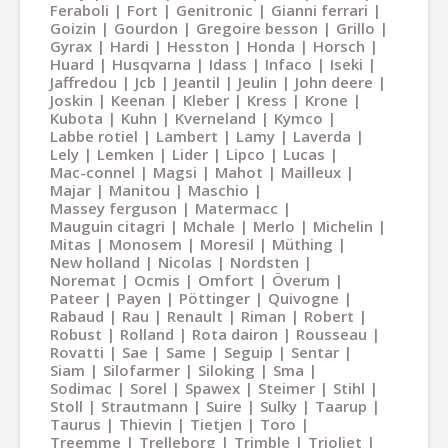
Feraboli
Fort
Genitronic
Gianni ferrari
Goizin
Gourdon
Gregoire besson
Grillo
Gyrax
Hardi
Hesston
Honda
Horsch
Huard
Husqvarna
Idass
Infaco
Iseki
Jaffredou
Jcb
Jeantil
Jeulin
John deere
Joskin
Keenan
Kleber
Kress
Krone
Kubota
Kuhn
Kverneland
Kymco
Labbe rotiel
Lambert
Lamy
Laverda
Lely
Lemken
Lider
Lipco
Lucas
Mac-connel
Magsi
Mahot
Mailleux
Majar
Manitou
Maschio
Massey ferguson
Matermacc
Mauguin citagri
Mchale
Merlo
Michelin
Mitas
Monosem
Moresil
Müthing
New holland
Nicolas
Nordsten
Noremat
Ocmis
Omfort
Överum
Pateer
Payen
Pöttinger
Quivogne
Rabaud
Rau
Renault
Riman
Robert
Robust
Rolland
Rota dairon
Rousseau
Rovatti
Sae
Same
Seguip
Sentar
Siam
Silofarmer
Siloking
Sma
Sodimac
Sorel
Spawex
Steimer
Stihl
Stoll
Strautmann
Suire
Sulky
Taarup
Taurus
Thievin
Tietjen
Toro
Treemme
Trelleborg
Trimble
Trioliet