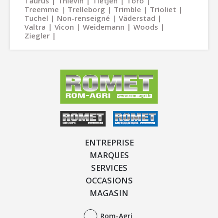
Taurus
Thievin
Tietjen
Toro
Treemme
Trelleborg
Trimble
Trioliet
Tuchel
Non-renseigné
Väderstad
Valtra
Vicon
Weidemann
Woods
Ziegler
ENTREPRISE
MARQUES
SERVICES
OCCASIONS
MAGASIN
Rom-Agri