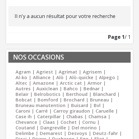
Il n'y a aucun résultat pour votre recherche
Page
1
/ 1
NOS OCCASIONS
Agram
Agriest
Agrimat
Agrisem
Al-ko
Alliance
Alö
Alö-quicke
Alpego
Altec
Amazone
Arctic cat
Armor
Autres
Auxiclean
Bahco
Bednar
Belair
Belrobotics
Berthoud
Blanchard
Bobcat
Bomford
Brochard
Bruneau
Bruneau manutention
Buisard
Bvl
Caroni
Carré
Carroy giraudon
Caruelle
Case ih
Caterpillar
Chabas
Chamsa
Chevance
Claas
Cochet
Cornu
Coutand
Dangreville
Del morino
Delimbe
Demarest
Desvoys
Deutz-fahr
Dieci
Divers
Duchesne
Ego
Eliet