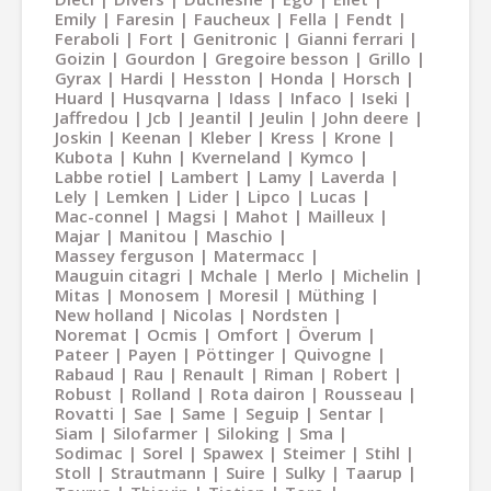
Emily
Faresin
Faucheux
Fella
Fendt
Feraboli
Fort
Genitronic
Gianni ferrari
Goizin
Gourdon
Gregoire besson
Grillo
Gyrax
Hardi
Hesston
Honda
Horsch
Huard
Husqvarna
Idass
Infaco
Iseki
Jaffredou
Jcb
Jeantil
Jeulin
John deere
Joskin
Keenan
Kleber
Kress
Krone
Kubota
Kuhn
Kverneland
Kymco
Labbe rotiel
Lambert
Lamy
Laverda
Lely
Lemken
Lider
Lipco
Lucas
Mac-connel
Magsi
Mahot
Mailleux
Majar
Manitou
Maschio
Massey ferguson
Matermacc
Mauguin citagri
Mchale
Merlo
Michelin
Mitas
Monosem
Moresil
Müthing
New holland
Nicolas
Nordsten
Noremat
Ocmis
Omfort
Överum
Pateer
Payen
Pöttinger
Quivogne
Rabaud
Rau
Renault
Riman
Robert
Robust
Rolland
Rota dairon
Rousseau
Rovatti
Sae
Same
Seguip
Sentar
Siam
Silofarmer
Siloking
Sma
Sodimac
Sorel
Spawex
Steimer
Stihl
Stoll
Strautmann
Suire
Sulky
Taarup