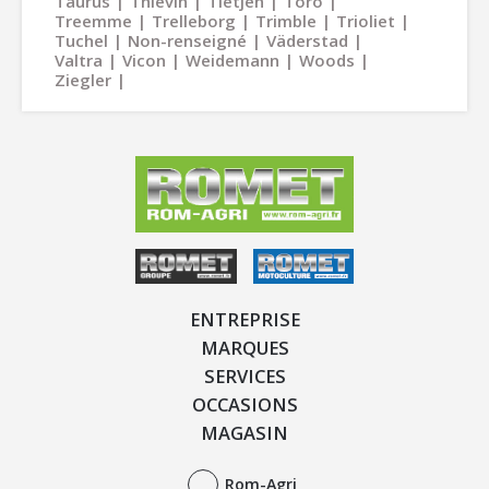
Taurus
Thievin
Tietjen
Toro
Treemme
Trelleborg
Trimble
Trioliet
Tuchel
Non-renseigné
Väderstad
Valtra
Vicon
Weidemann
Woods
Ziegler
ENTREPRISE
MARQUES
SERVICES
OCCASIONS
MAGASIN
Rom-Agri