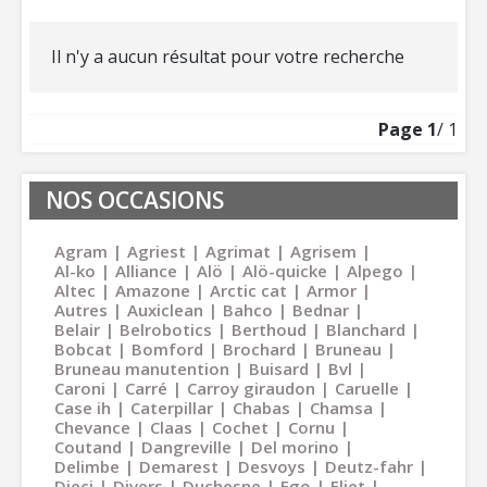
Il n'y a aucun résultat pour votre recherche
Page
1
/ 1
NOS OCCASIONS
Agram
Agriest
Agrimat
Agrisem
Al-ko
Alliance
Alö
Alö-quicke
Alpego
Altec
Amazone
Arctic cat
Armor
Autres
Auxiclean
Bahco
Bednar
Belair
Belrobotics
Berthoud
Blanchard
Bobcat
Bomford
Brochard
Bruneau
Bruneau manutention
Buisard
Bvl
Caroni
Carré
Carroy giraudon
Caruelle
Case ih
Caterpillar
Chabas
Chamsa
Chevance
Claas
Cochet
Cornu
Coutand
Dangreville
Del morino
Delimbe
Demarest
Desvoys
Deutz-fahr
Dieci
Divers
Duchesne
Ego
Eliet