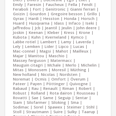
Emily
Faresin
Faucheux
Fella
Fendt
Feraboli
Fort
Genitronic
Gianni ferrari
Goizin
Gourdon
Gregoire besson
Grillo
Gyrax
Hardi
Hesston
Honda
Horsch
Huard
Husqvarna
Idass
Infaco
Iseki
Jaffredou
Jcb
Jeantil
Jeulin
John deere
Joskin
Keenan
Kleber
Kress
Krone
Kubota
Kuhn
Kverneland
Kymco
Labbe rotiel
Lambert
Lamy
Laverda
Lely
Lemken
Lider
Lipco
Lucas
Mac-connel
Magsi
Mahot
Mailleux
Majar
Manitou
Maschio
Massey ferguson
Matermacc
Mauguin citagri
Mchale
Merlo
Michelin
Mitas
Monosem
Moresil
Müthing
New holland
Nicolas
Nordsten
Noremat
Ocmis
Omfort
Överum
Pateer
Payen
Pöttinger
Quivogne
Rabaud
Rau
Renault
Riman
Robert
Robust
Rolland
Rota dairon
Rousseau
Rovatti
Sae
Same
Seguip
Sentar
Siam
Silofarmer
Siloking
Sma
Sodimac
Sorel
Spawex
Steimer
Stihl
Stoll
Strautmann
Suire
Sulky
Taarup