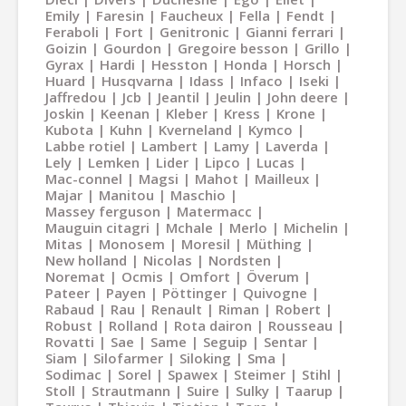
Emily
Faresin
Faucheux
Fella
Fendt
Feraboli
Fort
Genitronic
Gianni ferrari
Goizin
Gourdon
Gregoire besson
Grillo
Gyrax
Hardi
Hesston
Honda
Horsch
Huard
Husqvarna
Idass
Infaco
Iseki
Jaffredou
Jcb
Jeantil
Jeulin
John deere
Joskin
Keenan
Kleber
Kress
Krone
Kubota
Kuhn
Kverneland
Kymco
Labbe rotiel
Lambert
Lamy
Laverda
Lely
Lemken
Lider
Lipco
Lucas
Mac-connel
Magsi
Mahot
Mailleux
Majar
Manitou
Maschio
Massey ferguson
Matermacc
Mauguin citagri
Mchale
Merlo
Michelin
Mitas
Monosem
Moresil
Müthing
New holland
Nicolas
Nordsten
Noremat
Ocmis
Omfort
Överum
Pateer
Payen
Pöttinger
Quivogne
Rabaud
Rau
Renault
Riman
Robert
Robust
Rolland
Rota dairon
Rousseau
Rovatti
Sae
Same
Seguip
Sentar
Siam
Silofarmer
Siloking
Sma
Sodimac
Sorel
Spawex
Steimer
Stihl
Stoll
Strautmann
Suire
Sulky
Taarup