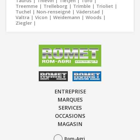
Taurus
Thievin
Tietjen
Toro
Treemme
Trelleborg
Trimble
Trioliet
Tuchel
Non-renseigné
Väderstad
Valtra
Vicon
Weidemann
Woods
Ziegler
ENTREPRISE
MARQUES
SERVICES
OCCASIONS
MAGASIN
Rom-Agri