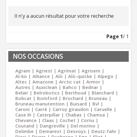
Il n'y a aucun résultat pour votre recherche
Page
1
/ 1
NOS OCCASIONS
Agram
Agriest
Agrimat
Agrisem
Al-ko
Alliance
Alö
Alö-quicke
Alpego
Altec
Amazone
Arctic cat
Armor
Autres
Auxiclean
Bahco
Bednar
Belair
Belrobotics
Berthoud
Blanchard
Bobcat
Bomford
Brochard
Bruneau
Bruneau manutention
Buisard
Bvl
Caroni
Carré
Carroy giraudon
Caruelle
Case ih
Caterpillar
Chabas
Chamsa
Chevance
Claas
Cochet
Cornu
Coutand
Dangreville
Del morino
Delimbe
Demarest
Desvoys
Deutz-fahr
Dieci
Divers
Duchesne
Ego
Eliet